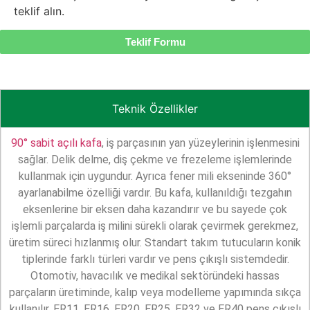
teklif alın.
Teklif Formu
Category
Açılı Kafalar
Teknik Özellikler
90° sabit açılı kafa
, iş parçasının yan yüzeylerinin işlenmesini
sağlar. Delik delme, diş çekme ve frezeleme işlemlerinde
kullanmak için uygundur. Ayrıca fener mili ekseninde 360°
ayarlanabilme özelliği vardır. Bu kafa, kullanıldığı tezgahın
eksenlerine bir eksen daha kazandırır ve bu sayede çok
işlemli parçalarda iş milini sürekli olarak çevirmek gerekmez,
üretim süreci hızlanmış olur. Standart takım tutucuların konik
tiplerinde farklı türleri vardır ve pens çıkışlı sistemdedir.
Otomotiv, havacılık ve medikal sektöründeki hassas
parçaların üretiminde, kalıp veya modelleme yapımında sıkça
kullanılır. ER11, ER16, ER20, ER25, ER32 ve ER40 pens çıkışlı