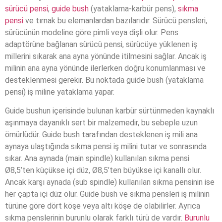
sürücü pensi
,
guide bush
(yataklama-karbür pens),
sıkma
pensi
ve tırnak bu elemanlardan bazılarıdır. Sürücü pensleri,
sürücünün modeline göre pimli veya dişli olur. Pens
adaptörüne bağlanan sürücü pensi, sürücüye yüklenen iş
millerini sıkarak ana ayna yönünde itilmesini sağlar. Ancak iş
milinin ana ayna yönünde ilerlerken doğru konumlanması ve
desteklenmesi gerekir. Bu noktada guide bush (yataklama
pensi) iş miline yataklama yapar.
Guide bushun içerisinde bulunan karbür sürtünmeden kaynaklı
aşınmaya dayanıklı sert bir malzemedir, bu sebeple uzun
ömürlüdür. Guide bush tarafından desteklenen iş mili ana
aynaya ulaştığında sıkma pensi iş milini tutar ve sonrasında
sıkar. Ana aynada (main spindle) kullanılan sıkma pensi
Ø8,5’ten küçükse içi düz, Ø8,5’ten büyükse içi kanallı olur.
Ancak karşı aynada (sub spindle) kullanılan sıkma pensinin ise
her çapta içi düz olur. Guide bush ve sıkma pensleri iş milinin
türüne göre dört köşe veya altı köşe de olabilirler. Ayrıca
sıkma penslerinin burunlu olarak farklı türü de vardır.
Burunlu