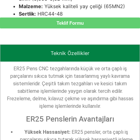
Malzeme:
Yüksek kaliteli yay çeliği (65MN2)
Sertlik:
HRC44-48
Teklif Formu
Categories
ER Pensler
Yedekler
Teknik Özellikler
ER25 Pens CNC tezgahlarında küçük ve orta çaplı iş
parçalarını sıkıca tutmak için tasarlanmış yaylı kavrama
sistemleridir. Çeşitli takım tezgahları ve kesici takım
sabitleme işlemlerinde yaygın olarak tercih edilir.
Frezeleme, delme, kılavuz çekme ve aşındırma gibi hassas
işleme işlemlerinde kullanılır.
ER25 Penslerin Avantajları
Yüksek Hassasiyet:
ER25 pensler, orta çaplı iş
parçalarını sıkıca tutarak yüksek hassasiyetli işleme