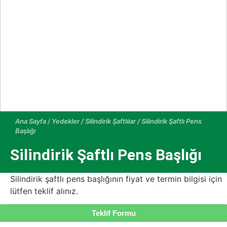
Ana Sayfa
/
Yedekler
/
Silindirik Şaftlılar
/ Silindirik Şaftlı Pens
Başlığı
Silindirik Şaftlı Pens Başlığı
Silindirik şaftlı pens başlığının fiyat ve termin bilgisi için
lütfen teklif alınız.
Teklif Formu
Categories
Kayar Otomat Takımları
Silindirik Şaftlılar
Yedekler